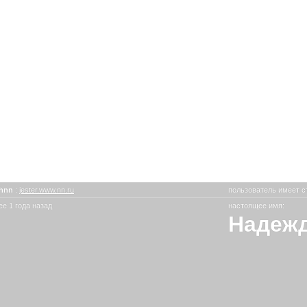
shnn
:
jester.www.nn.ru
пользователь имеет с
е 1 года назад
настоящее имя:
Надеж