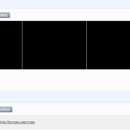
лики
лубах
рум Лютики-цветочки