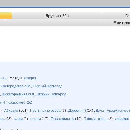
Друзья
( 59 )
Га
Мне нра
1973
г. 53 года
Козерог
ижегородская обл.
,
Нижний Новгород
,
Нижегородская обл.
,
Нижний Новгород
 И Пожарского, 2/2
) ,
Абхазия
(101) ,
Пустынские озера
(6) ,
Деревня=)
(14) ,
Дача - Арзамасское
ре
(93) ,
крым
(5) ,
пчелы
(17) ,
Пчеловодство
(49) ,
Тайцзи-цюань
(8) ,
деревня