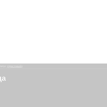
татус
«трастовый»
да