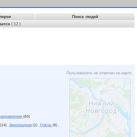
лерея
Поиск людей
вится
( 12 )
Пользователь не отмечен на карте
 направление
(60)
(14) ,
Виноградник
(2) ,
Пчёлы
(8) ,