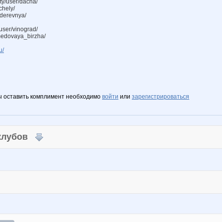
y/user/dacha/
chely/
derevnya/
ser/vinograd/
medovaya_birzha/
u/
ы оставить комплимент необходимо
войти
или
зарегистрироваться
 клубов