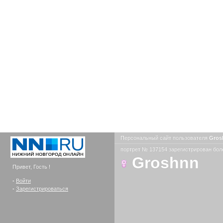
Персональный сайт пользователя
Gro
портрет № 137154 зарегистрирован боле
Groshnn
Привет, Гость !
-
Войти
-
Зарегистрироваться