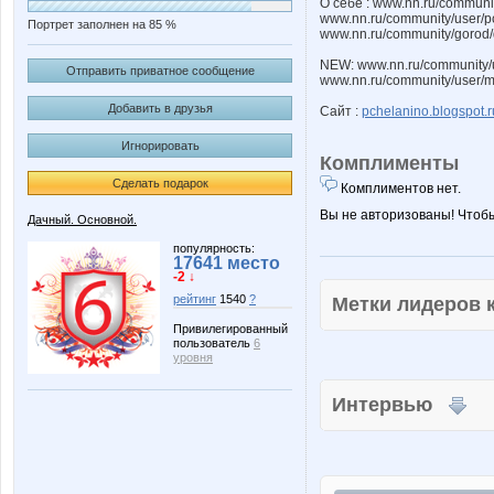
О себе : www.nn.ru/communit
www.nn.ru/community/user/p
Портрет заполнен на 85 %
www.nn.ru/community/gorod/
NEW: www.nn.ru/community/u
Отправить приватное сообщение
www.nn.ru/community/user/
Добавить в друзья
Сайт :
pchelanino.blogspot.r
Игнорировать
Комплименты
Сделать подарок
Комплиментов нет.
Вы не авторизованы! Чтоб
Дачный. Основной.
популярность:
17641 место
-2 ↓
рейтинг
1540
?
Метки лидеров
Привилегированный
пользователь
6
уровня
Интервью