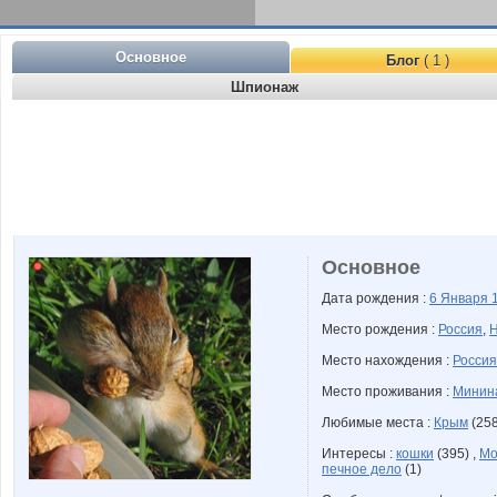
Основное
Блог
( 1 )
Шпионаж
Основное
Дата рождения :
6 Января
Место рождения :
Россия
,
Н
Место нахождения :
Россия
Место проживания :
Минина
Любимые места :
Крым
(258
Интересы :
кошки
(395) ,
Мо
печное дело
(1)