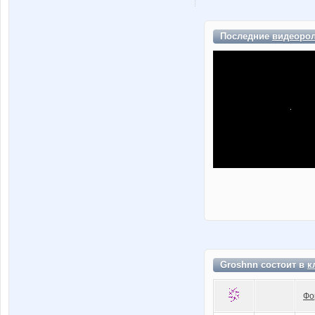
Последние
видеоро
Groshnn состоит в
к
Фо